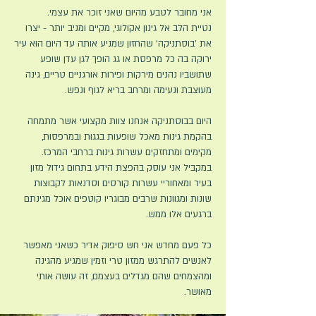
אני מחובר לטבע מהיום שאני זוכר את עצמי.
נטיית הלב אל גינון אקולוגי, מקיים ומניב יותר - יצרו
את 'בוסתניקה' שהחזון שמניע אותה עד היום הוא עיר
ירוקה בה כל מרפסת או גג הופך לגן עדן שופע
שתושביו נהנים מירקות ופירות אורגניים טריים, גינה
מעוצבת ונעימה ומרחב בריא לגוף ונפש.
היום בבוסתניקה אנחנו צוות מקצועי אשר מתמחה
בהקמת גינות מאכל שופעות בגגות ובמרפסות,
מקימים ומתחזקים עשרות גינות ברחבי המרכז.
במקביל אני עוסק בהפצת הידע בתחום גידול מזון
בעיר ומאחוריי עשרות קורסים וסדנאות לקבוצות
שונות ומגוונות שרבים מבוגריו קוטפים אוכל מגינתם
ברגעים אלו ממש.
כל פעם מחדש אני חש סיפוק אדיר כשאני מאפשר
לאנשים להתרגש ממזון טרי וזמין שמגיע מהגינה
ומהצמחים שהם מגדלים בעצמם, זה עושה אותי
מאושר.