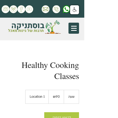
בוסתניקה
תרבות של גינות מאכל
Healthy Cooking
Classes
90
Israeli
שעה
ש
₪90
Location 1
new
shekels
ע
לביצוע הזמנה