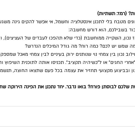
ת? (רמז: תשתיות)
נים מטבח בלי לתכנן אינסטלציה וחשמל, אי אפשר להקים גינה משגשגת
וד בשבילכם, הוא דורש מחשבה:
וז נכון, השקייה ממוחשבת (כדי שלא תהפכו לעבדים של העציצים), ודי
ה שמש יש לכם? כמה רוח? מה גודל המיכלים הנדרש?
ילוב נכון בין צמחי נוי שנותנים ירוק בעיניים לבין צמחי מאכל שמספק
רי החגים" או ל"כשיהיה תקציב". תכניסו אותה לתוכנית השיפוץ וה
 ובביצוע מקצועי תחזיר את עצמה בכל פעם שתצאו החוצה, תנשמו ע
 שלכם לבוסתן פורח? בואו נדבר. יחד נתכנן את הפינה הירוקה שת