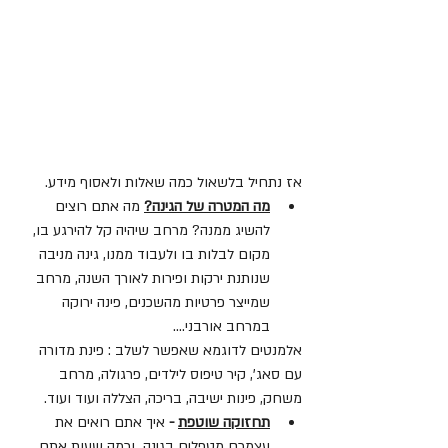
אז נתחיל בלשאול כמה שאלות ולאסוף מידע. 
מה המטרה של הגינה?
 מה אתם רוצים 
להשיג ממנה? מרחב שיהיה קל להירגע בו, 
מקום לבלות בו ולעבוד ממנו, גינה מניבה 
שנותנת ירקות ופירות לאורך השנה, מרחב 
שמייצר פרטיות מהשכנים, פינה ירוקה 
במרחב אורבני….
אלמנטים לדוגמא שאפשר לשלב : פינת מדורה 
עם סאג', קיר טיפוס לילדים, פרגולה, מרחב 
משחק, פינות ישיבה, בריכה, הצללה ועוד ועוד.
תחזוקה שוטפת
 - 
איך אתם רואים את 
עצמכם מטפלים בגינה  וכמה שעות אתם 