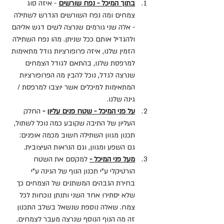
בתוך המיכל - נפח שורשים
- איזה סוג 
צמחים ומה נפח השורשים הנדרש לשתילה 
- אלה שני גורמים שנרצה לשים דגש אליהם 
ולהגדיל אותם ככל שניתן. מהו נפח השתילה 
הזמין שלנו, איזה פרופורציות גודל מתאימות 
למרפסת שלנו, בהתאם לגודל הצמחים 
שנרצה לגדל, נוכל להבין מה הפרופורציות 
המתאימות למיכלים אשר יוצבו למרפסת / 
גינה שלנו.
על פני המיכל - שטח פנים עליון
 -
 החלק 
העליון של התיבה שקובע כמה נוכל לשתול, 
תכנון מגוון השתילה חשוב מכמה אופנים: 
גם השפע ומגוון, וגם הנראות העיצובית.
מעל פני המיכל -
 למקסם את השטח 
הורטיקלי ע"י תכנון הנוף של הגינה ע"י 
בחירת הגבהים המשתנים של הצמחים כך 
שלא יסתירו אחד השני ותנתן נוכחות לכל 
צמח. שאלה נוספת שנשאל בשלב התכנון 
זה מה הנוף הנוסף שנרצה מעבר לצמחים.