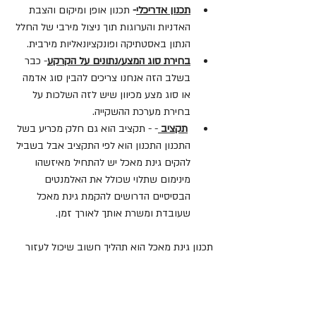
תכנון אדריכלי
- 
תכנון אופן ומיקום והצבת 
האדניות והערוגות תוך ניצול מירבי של החלל 
הנתון באסטתיקה ופונקציונאליות מירבית.
בחירת סוג המצע/נתונים על הקרקע
- כבר 
בשלב הזה אנחנו צריכים להבין סוג אדמה 
או סוג מצע מכיוון שיש לזה השלכות על 
בחירת מערכת ההשקייה.
תקציב 
- - תקציב הוא גם חלק מכריע בשל 
התכנון התכנון הוא לפי התקציב אבל בשביל 
להקים גינת מאכל יש להתחיל מאיזשהו 
מינימום שתלוי שכולל את האלמנטים 
הבסיסיים הדרושים להקמת גינת מאכל 
שעובדת ומשרת אותך לאורך זמן.
תכנון גינת מאכל הוא תהליך חשוב שיכול לעזור 
לך להבטיח שהגינה שלך תהיה פורייה, מניבה 
ושופעת. יציאה למסע של הקמת גינת מאכל הוא 
מסע מרגש, אבל זוהי דרך שחשוב להקפיד על 
השלבים בה , השלב הראשון הוא התכנון  על ידי 