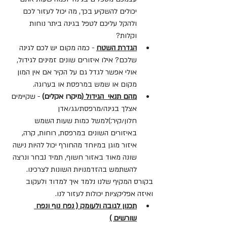
יכולים להשקיע בכך, מה יכול לעזור לכם 
ולהקל עליכם לטפל בגינה ביתר נוחות 
וקלות?
הגדרת השטח
 - כמה מקום יש לכם לגינה 
שלכם? אילו איזורים שונים זמינים לגידול, 
אולי אפשר לגדל גם על הקיר אם אין המון 
מקום או שמש במרפסת או בערוגה.
מהם תנאי  הגידול 
(מיקרו אקלים)
 - שקיימים 
אצלך בגינה/מרפסת/גג/אדן 
חלון/קיר:)למשל כמות שעות השמש 
באיזורים השונים במרפסת, רוחות, קרה, 
איזור מוגן במיוחד מהחורף יכול להיות נישה 
שונה מאוד באזור חשוף, תמיד נבחר ונרצה 
להשתמש בהזדמנויות השונות לצרכינו. 
בקורס המקיף שלנו נלמד איך למדוד ולעקוב 
ואיזה אפליקציות יכולות לעזור לנו.
תכנון לגובה ולעומק ( נפח נוף ונפח 
שורשים )