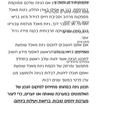
אורח חיים ירוק ומקרקע
משמעויות מגוונות. בין אם הגינה שלכם ממוקמת 
במרפסת, בגג או אפילו באדן החלון, גינות מאכל 
עונות השנה ומועדים אקולוגיים
מספקות מרחב וסביבת חיים לגידול מזון בריא 
עיצוב מרחב חיים
ואורגני. אך מעבר לכך, גינת מאכל מגלמת עבורינו 
דרך חיים ופרקטיקה תרבותית בקנה מידה גדול 
פרויקטים מיוחדים
יותר. 
מתכונים
אם אתם חושבים להקים גינת מאכל שופעת 
משלכם, כדאי בשלב הראשון לאסוף מידע חשוב 
בעלי חיים / מזיקים בגינה
לתכנון הגינה אשר יהווה שלב ראשון בתהליך 
צמחים מיוחדים
מתמשך ומרתק של הקמת גינת מאכל שופעת 
ואתם תוכלו ליהנות, לבלות בגינה ולהתענג מגן 
עדן פרטי במשך שנים רבות. 
תכנון גינה במהותו מתייחס למיקום הנכון של 
האלמנטים במערכת שאותה אנו יוצרים, כדי ליצור 
מערכות יחסים טובות, בריאות ויעילות ביניהם
.