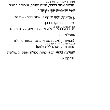
אורח חיים ירוק ומקרקע
מרכיב אחד בלבד,
 הכנה מהירה, וארוחה בריאה 
עונות השנה ומועדים אקולוגיים
ומזינה מוכנה תוך דקות!
לאפה מכוסמת ירוקה זו אחת ההמצאות הכי 
עיצוב מרחב חיים
גאוניות שנתקלנו בהן.
פרויקטים מיוחדים
מזכירה ברעיון שלה פיתה דרוזית, הולכת מעולה 
עם לאבנה 
מתכונים
(ובמיוחד לאבנה קשיו- מתכון באתר :), דלת 
בעלי חיים / מזיקים בגינה
פחמימות ואפילו ללא גלוטן!
צמחים מיוחדים
המלצה שלנו- תכינו כמות כפולה ואפילו משולשת 
ולהקפיא.