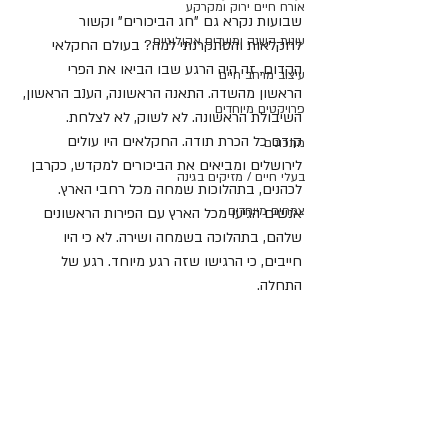
אורח חיים ירוק ומקרקע
שבועות נקרא גם "חג הביכורים" וקשור 
עונות השנה ומועדים אקולוגיים
לחקלאות והסתקרנתי למה? בעולם החקלאי 
הקדום, זה היה הרגע שבו הביאו את הפרי 
עיצוב מרחב חיים
הראשון מהשדה. התאנה הראשונה, הענב הראשון, 
פרויקטים מיוחדים
השיבולת הראשונה. לא לשוק, לא לצלחת. 
קודם כל הכרת תודה. החקלאים היו עולים 
מתכונים
לירושלים ומביאים את הביכורים למקדש, כקרבן 
בעלי חיים / מזיקים בגינה
לכהנים, בתהלוכות שמחה מכל רחבי הארץ.
צמחים מיוחדים
אנשים הגיעו מכל הארץ עם הפירות הראשונים 
שלהם, בתהלוכה בשמחה ושירה. לא כי היו 
חייבים, כי הרגישו שזה רגע מיוחד. רגע של 
התחלה.